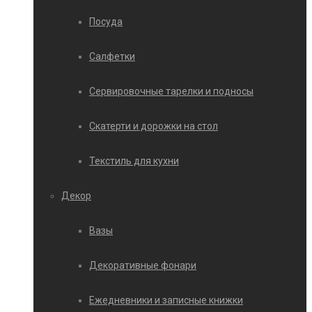
Посуда
Салфетки
Сервировочные тарелки и подносы
Скатерти и дорожки на стол
Текстиль для кухни
Декор
Вазы
Декоративные фонари
Ежедневники и записные книжки