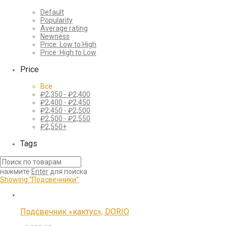
Default
Popularity
Average rating
Newness
Price: Low to High
Price: High to Low
Price
Все
₽
2,350
-
₽
2,400
₽
2,400
-
₽
2,450
₽
2,450
-
₽
2,500
₽
2,500
-
₽
2,550
₽
2,550
+
Tags
нажмите
Enter
для поиска
Showing
“Подсвечники”
Подсвечник «кактус», DORIO