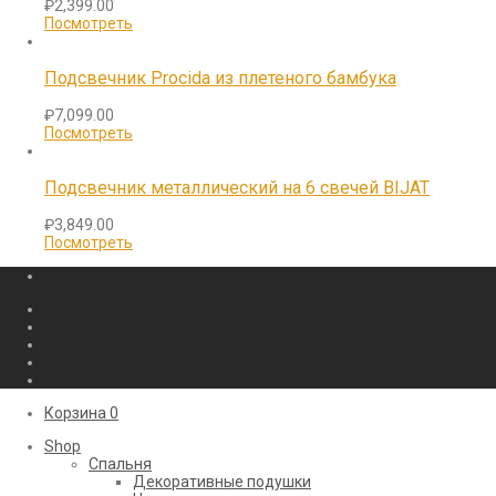
₽
2,399.00
Посмотреть
Подсвечник Procida из плетеного бамбука
₽
7,099.00
Посмотреть
Подсвечник металлический на 6 свечей BIJAT
₽
3,849.00
Посмотреть
Корзина
0
Shop
Cпальня
Декоративные подушки