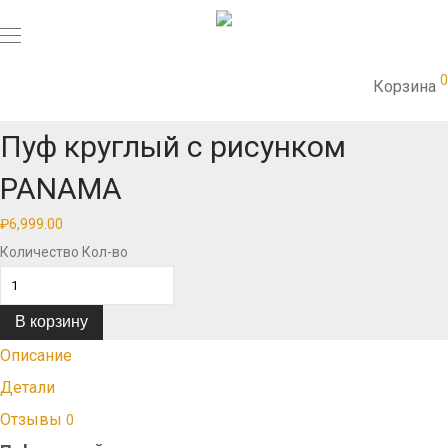
0
Shop
/
Декор
/
Мебель
/
Пуф круглый с рисунком PANAMA
Корзина
Пуф круглый с рисунком
PANAMA
₽
6,999.00
Количество
Кол-во
В корзину
Описание
Детали
Отзывы
0