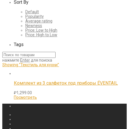
Sort By
Default
Popularity
Average rating
Newness
Price: Low to High
Price: High to Low
Tags
нажмите
Enter
для поиска
Showing
“Текстиль для кухни”
Комплект из 3 салфеток под приборы ÉVENTAIL
₽
1,299.00
Посмотреть