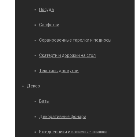
Посуда
Салфетки
Сервировочные тарелки и подносы
Скатерти и дорожки на стол
Текстиль для кухни
Декор
Вазы
Декоративные фонари
Ежедневники и записные книжки